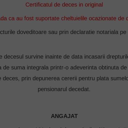
Certificatul de deces in original
da ca au fost suportate cheltuielile ocazionate de
acturile doveditoare sau prin declaratie notariala p
are decesul survine inainte de data incasarii drepturi
ia de suma integrala printr-o adeverinta obtinuta d
e deces, prin depunerea cererii pentru plata sume
pensionarul decedat.
ANGAJAT