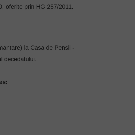
10, oferite prin HG 257/2011.
mantare) la Casa de Pensii -
al decedatului.
es: