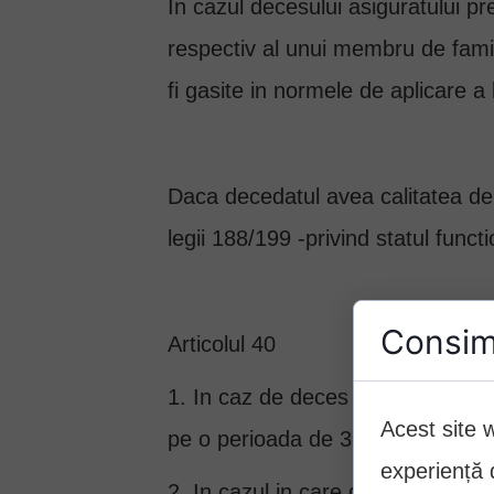
In cazul decesului asiguratului pre
respectiv al unui membru de famili
fi gasite in normele de aplicare a
Daca decedatul avea calitatea de fu
legii 188/199 -privind statul functi
Consim
Articolul 40
1. In caz de deces al functionarulu
Acest site 
pe o perioada de 3 luni echivalent
experiență d
2. In cazul in care decizia pentru 