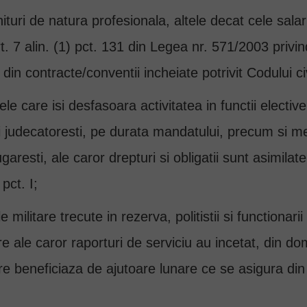
turi de natura profesionala, altele decat cele salari
rt. 7 alin. (1) pct. 131 din Legea nr. 571/2003 privin
din contracte/conventii incheiate potrivit Codului civ
anele care isi desfasoara activitatea in functii elect
 ori judecatoresti, pe durata mandatului, precum si m
resti, ale caror drepturi si obligatii sunt asimilate,
pct. I;
le militare trecute in rezerva, politistii si functionari
e ale caror raporturi de serviciu au incetat, din dom
re beneficiaza de ajutoare lunare ce se asigura din bu