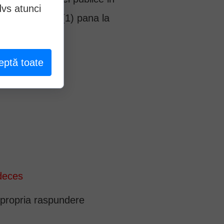
dvs atunci
azute la alin. (1) pana la
eptă toate
es:
 deces
e propria raspundere