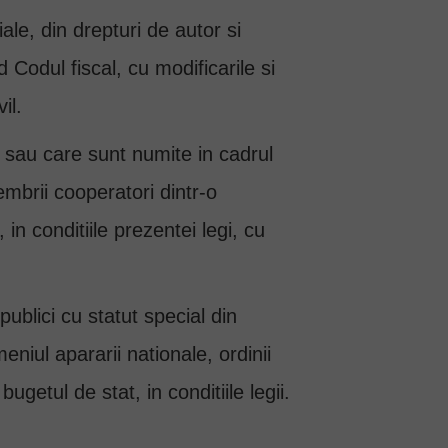
ale, din drepturi de autor si
d Codul fiscal, cu modificarile si
il.
ive sau care sunt numite in cadrul
embrii cooperatori dintr-o
 in conditiile prezentei legi, cu
i publici cu statut special din
eniul apararii nationale, ordinii
getul de stat, in conditiile legii.