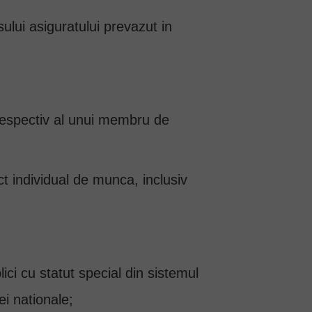
lui asiguratului prevazut in
V, respectiv al unui membru de
ct individual de munca, inclusiv
ublici cu statut special din sistemul
ei nationale;