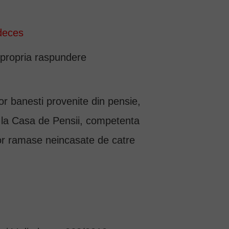
 deces
e propria raspundere
lor banesti provenite din pensie,
e la Casa de Pensii, competenta
lor ramase neincasate de catre