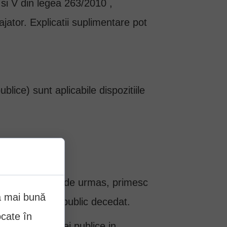
I si V din legea 263/2010 ,
jator. Explicatii suplimentare pot
blice) sunt aplicabile dispozitiile
dreptul la pensie de urmas, primesc
ea mai bună
 functionarului public decedat.
ocate în
sau a institutiei publice in