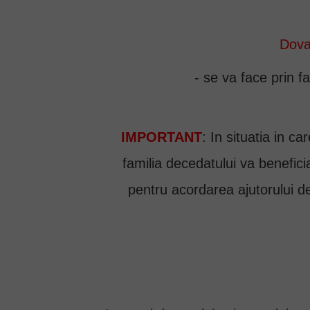
Dova
- se va face prin f
IMPORTANT
: In situatia in c
familia decedatului va benefic
pentru acordarea ajutorului d