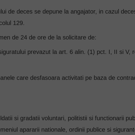
ui de deces se depune la angajator, in cazul decesu
colul 129.
men de 24 de ore de la solicitare de:
iguratului prevazut la art. 6 alin. (1) pct. I, II si 
rsoanele care desfasoara activitati pe baza de contra
ldatii si gradatii voluntari, politistii si functionarii p
meniul apararii nationale, ordinii publice si sigurant