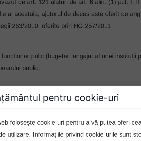
vazut de art. 121 alaturi de art. 6 alin. (1) pct. I, I
e al acestuia, ajutorul de deces este oferit de anga
 legii 263/2010, oferite prin HG 257/2011
nctionar pulic (bugetar, angajat al unei institutii pu
onarului public.
țământul pentru cookie-uri
i public, membrii familiei, care au, potrivit legii, 
web folosește cookie-uri pentru a vă putea oferi c
ul salariului de baza din ultima luna de activitate a
e utilizare. Informațiile privind cookie-urile sunt st
pensia de urmas nu a fost emisa din vina autoritatii 