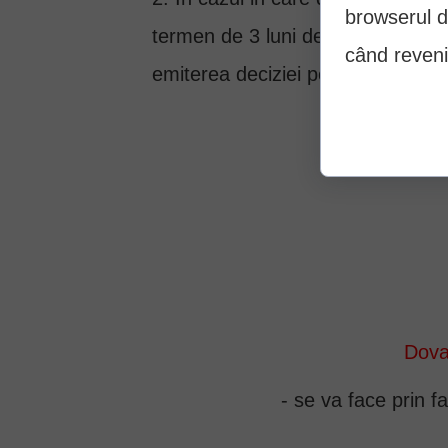
browserul d
termen de 3 luni de la data decesu
când reveni
emiterea deciziei pentru pensia 
Do
Dova
- se va face prin f